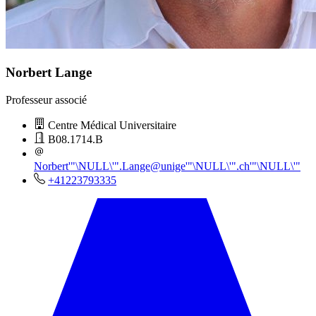
Norbert Lange
Professeur associé
Centre Médical Universitaire
B08.1714.B
Norbert
'"\NULL\'"
.Lange@unige
'"\NULL\'"
.ch
'"\NULL\'"
+41223793335