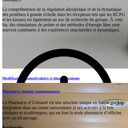
La compréhension de la régulation allostérique et de la dynamique
des protéines à grande échelle dans les récepteurs tels que les RCPG
et les kinases est également un axe de recherche du groupe. À cette
fin, des simulations de pointe et des méthodes d'énergie libre sont
souvent combinées à des expériences structurelles et dynamiques.
Modélisation biomoléculaire et pharmaceutique
Francesco Luigi Gervasio
Pharmacie clinique communautaire
Professeur ordinaire
La Pharmacie d’Unisanté est une structure unique en Suisse par son
Molecular Dynamics
Cryptic Pockets
GPCRs
Computational
intégration dans un centre universitaire et ses activités à la fois
Biophysics
cliniques et académiques, qui en font la seule pharmacie d’officine
avec un tel ancrage.
Description
Accéder
Recherche