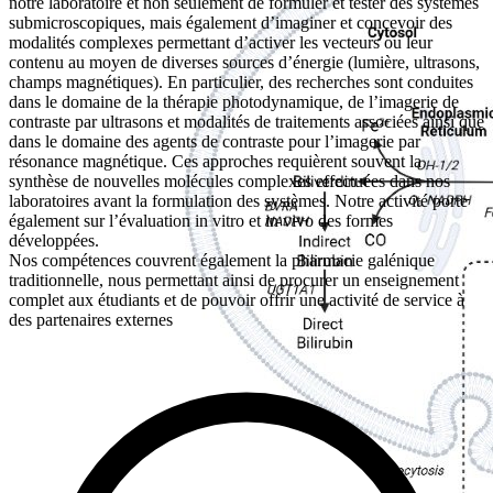
notre laboratoire et non seulement de formuler et tester des systèmes
submicroscopiques, mais également d’imaginer et concevoir des
modalités complexes permettant d’activer les vecteurs ou leur
contenu au moyen de diverses sources d’énergie (lumière, ultrasons,
champs magnétiques).
En particulier, des recherches sont conduites
dans le domaine de la thérapie photodynamique, de l’imagerie de
contraste par ultrasons et modalités de traitements associées ainsi que
dans le domaine des agents de contraste pour l’imagerie par
résonance magnétique. Ces approches requièrent souvent la
synthèse de nouvelles molécules complexes effectuées dans nos
laboratoires avant la formulation des systèmes. Notre activité porte
également sur l’évaluation in vitro et in vivo des formes
développées.
Nos compétences couvrent également la pharmacie galénique
traditionnelle, nous permettant ainsi de procurer un enseignement
complet aux étudiants et de pouvoir offrir une activité de service à
des partenaires externes