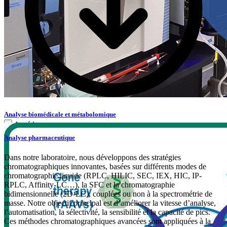
Analyse biomédicale et métabolomique
Accéder
Serge Rudaz
Analyse pharmaceutique
Professeur ordinaire
Dans notre laboratoire, nous développons des stratégies
Analytical sciences
Computational methods and data analysis
chromatographiques innovantes, basées sur différents modes de
Toxicology
Global Pharmacy
Metabolomics
Biopharmaceutical
chromatographie liquide (RPLC, HILIC, SEC, IEX, HIC, IP-
Medicines
RPLC, Affinity-LC…), la SFC et la chromatographie
bidimensionnelle (2D-LC), couplées ou non à la spectrométrie de
Description
masse. Notre objectif principal est d’améliorer la vitesse d’analyse,
Accéder
l’automatisation, la sélectivité, la sensibilité et la capacité de pics.
Ces méthodes chromatographiques avancées sont appliquées à la