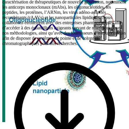
caractérisation de thérapeutiques de nouvelle génération, notamment
les anticorps monoclonaux (mAbs), les oligonucléotides, les
peptides, les protéines, l’ARNm, les virus adéno-associés
recombinants (rAAVs) et les nanoparticules lipidiques. Nous
collaborons étroitement avec des entreprises pharmaceutiques afin
d’accéder à des échantillons exigeants servant de références pour
nos méthodologies, ainsi qu’avec des fournisseurs d’instrumentation
afin de disposer de systèmes de pointe et de colonnes
chromatographiques pour nos recherches.