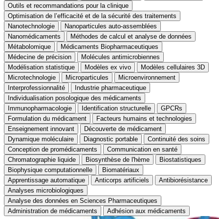
Outils et recommandations pour la clinique
Optimisation de l’efficacité et de la sécurité des traitements
Nanotechnologie
Nanoparticules auto-assemblées
Nanomédicaments
Méthodes de calcul et analyse de données
Métabolomique
Médicaments Biopharmaceutiques
Médecine de précision
Molécules antimicrobiennes
Modélisation statistique
Modèles ex vivo
Modèles cellulaires 3D
Microtechnologie
Microparticules
Microenvironnement
Interprofessionnalité
Industrie pharmaceutique
Individualisation posologique des médicaments
Immunopharmacologie
Identification structurelle
GPCRs
Formulation du médicament
Facteurs humains et technologies
Enseignement innovant
Découverte de médicament
Dynamique moléculaire
Diagnostic portable
Continuité des soins
Conception de promédicaments
Communication en santé
Chromatographie liquide
Biosynthèse de l'hème
Biostatistiques
Biophysique computationnelle
Biomatériaux
Apprentissage automatique
Anticorps artificiels
Antibiorésistance
Analyses microbiologiques
Analyse des données en Sciences Pharmaceutiques
Administration de médicaments
Adhésion aux médicaments