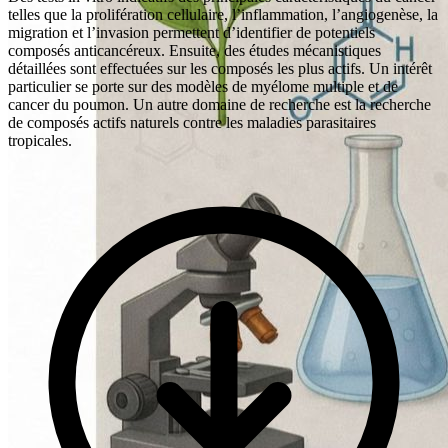
Description
telles que la prolifération cellulaire, l’inflammation, l’angiogenèse, la
Accéder
migration et l’invasion permettent d’identifier de potentiels
composés anticancéreux. Ensuite, des études mécanistiques
détaillées sont effectuées sur les composés les plus actifs. Un intérêt
particulier se porte sur des modèles de myélome multiple et de
cancer du poumon. Un autre domaine de recherche est la recherche
de composés actifs naturels contre les maladies parasitaires
tropicales.