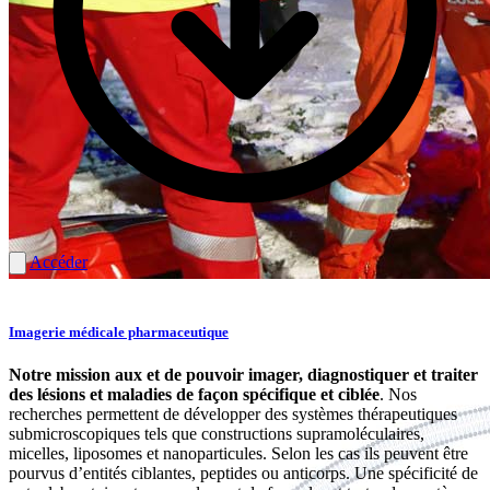
Accéder
Centre spécialisé de pharmacie d'urgence et de catastrophe
Imagerie médicale pharmaceutique
Pascal Bonnabry
Notre mission aux et de pouvoir imager, diagnostiquer et traiter
des lésions et maladies de façon spécifique et ciblée
.
Nos
Professeur associé
recherches permettent de développer des systèmes thérapeutiques
Global Pharmacy
submicroscopiques tels que constructions supramoléculaires,
micelles, liposomes et nanoparticules. Selon les cas ils peuvent être
Description
pourvus d’entités ciblantes, peptides ou anticorps.
Une spécificité de
Accéder