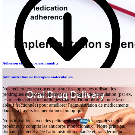
Adhésion et Interprofessionnalité
Marie Paule Schneider Voirol
Administration de thérapies moléculaires
Professeure associée
Nos recherches se concentrent sur les approches utilisant les
Medication adherence
Interprofessionality
Communication in health
prodrogues et le développement de stratégies de formulation (par ex,
Patient partnership
les micelles) et de technologies (par ex, l'iontophorèse ou le laser
ablatif fractionnée) pour améliorer l'administration de médicaments
Accéder
Description
dans et à travers les membranes biologiques.
Accéder
Nous travaillons avec des petites molécules, des peptides et des
protéines (y compris les anticorps monoclonaux). Notre principal
domaine d'intérêt a été l'administration cutanée et transdermique,