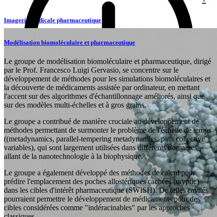
Imagerie médicale pharmaceutique
Norbert Lange
Modélisation biomoléculaire et pharmaceutique
Professeur associé
Le groupe de modélisation biomoléculaire et pharmaceutique, dirigé
Heme biosynthesis
Artificial antibodies
Photodynamic Therapy and
par le Prof. Francesco Luigi Gervasio, se concentre sur le
Photodiagnosis
Self-assembling nanoparticles
Prodrug design
développement de méthodes pour les simulations biomoléculaires et
la découverte de médicaments assistée par ordinateur, en mettant
Description
l'accent sur des algorithmes d'échantillonnage améliorés, ainsi que
Accéder
sur des modèles multi-échelles et à gros grains.
Le groupe a contribué de manière cruciale au développement de
méthodes permettant de surmonter le problème de l'échelle de temps
((metadynamics, parallel-tempering metadynamics, path collective
variables), qui sont largement utilisées dans différents domaines
Accéder
allant de la nanotechnologie à la biophysique.
Le groupe a également développé des méthodes de calcul pour
prédire l'emplacement des poches allostériques cachées (cryptic)
dans les cibles d'intérêt pharmaceutique (SWISH). De telles cavités
pourraient permettre le développement de médicaments pour des
cibles considérées comme "indéracinables" par les approches
classiques.