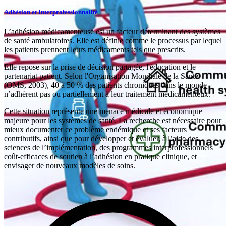
Adhésion et Interprofessionnalité
L’adhésion médicamenteuse est un facteur déterminant des systèmes
de santé ambulatoires. Elle est définie comme le processus par lequel
les patients prennent leurs médicaments tels que prescrits.
Elle repose sur la prise de décision partagée, l'éducation et le
partenariat patient. Selon l'Organisation Mondiale de la Santé
(OMS, 2003), 40 à 50 % des patients chroniques dans le monde
n’adhèrent pas ou partiellement à leur traitement médicamenteux.
Cette situation représente une menace médicale et économique
majeure pour les systèmes de santé. La recherche est nécessaire pour
mieux documenter ce problème endémique et ses facteurs
contributifs, ainsi que pour développer et évaluer, à l’aide des
sciences de l’implémentation, des programmes interprofessionnels
coût-efficaces de soutien à l’adhésion en pratique clinique, et
envisager de nouveaux modèles de soins.