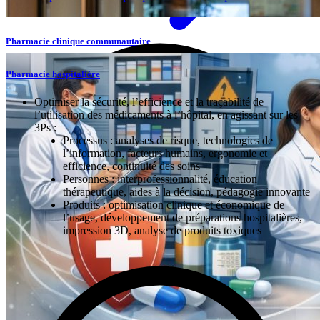
Pharmacie clinique communautaire
Jérôme Berger
Pharmacie hospitalière
Chargé d'enseignement
Optimiser la sécurité, l’efficience et la traçabilité de
l’utilisation des médicaments à l’hôpital, en agissant sur les
3Ps :
Description
Processus : analyses de risque, technologies de
Accéder
l’information, facteurs humains, ergonomie et
efficience, continuité des soins
Personnes : interprofessionnalité, éducation
thérapeutique, aides à la décision, pédagogie innovante
Produits : optimisation clinique et économique de
l’usage, développement de préparations hospitalières,
impression 3D, analyse de produits toxiques