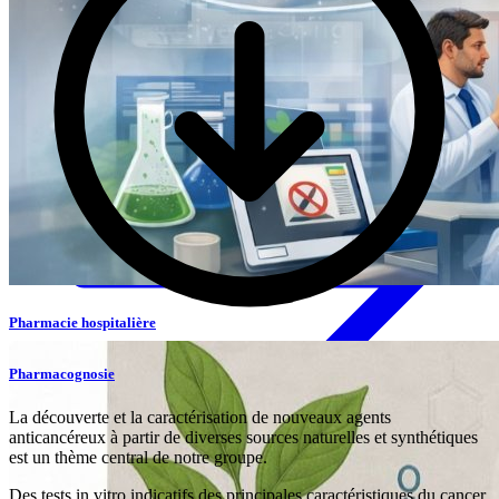
Accéder
Pharmacie hospitalière
Accéder
Pascal Bonnabry
Pharmacognosie
Professeur associé
La découverte et la caractérisation de nouveaux agents
Medication safety
Human factors & technologies
Hospital
anticancéreux à partir de diverses sources naturelles et synthétiques
production
Continuity of care
Innovative teaching
est un thème central de notre groupe.
Pharmacoeconomics
Des tests in vitro indicatifs des principales caractéristiques du cancer